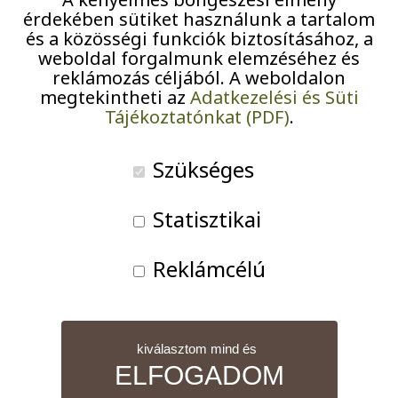
Pályázatok
érdekében sütiket használunk a tartalom
és a közösségi funkciók biztosításához, a
weboldal forgalmunk elemzéséhez és
Járványügyi intézkedések
reklámozás céljából. A weboldalon
megtekintheti az
Adatkezelési és Süti
Vallási
Tájékoztatónkat (PDF)
.
alkalom:
10:00
–
11:00
Református
Szükséges
2026-06-30
istentisztelet
Statisztikai
iCal
Reklámcélú
Google
A teljes eseménynaptár nézet
kiválasztom mind és
ELFOGADOM