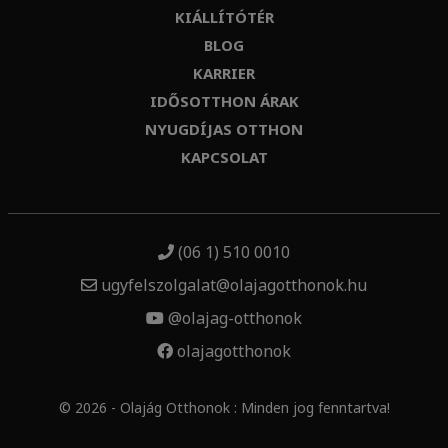
KIÁLLÍTÓTÉR
BLOG
KARRIER
IDŐSOTTHON ÁRAK
NYUGDÍJAS OTTHON
KAPCSOLAT
(06 1) 510 0010
ugyfelszolgalat@olajagotthonok.hu
@olajag-otthonok
olajagotthonok
© 2026 - Olajág Otthonok : Minden jog fenntartva!