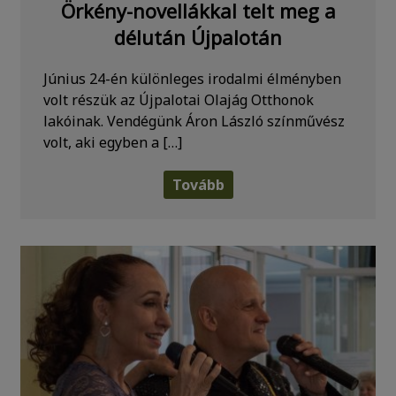
Örkény-novellákkal telt meg a
délután Újpalotán
Június 24-én különleges irodalmi élményben
volt részük az Újpalotai Olajág Otthonok
lakóinak. Vendégünk Áron László színművész
volt, aki egyben a […]
Tovább