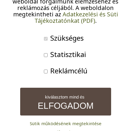
weboldal forgalmunk elemzéséhez és
reklámozás céljából. A weboldalon
megtekintheti az
Adatkezelési és Süti
Tájékoztatónkat (PDF)
.
Szükséges
Statisztikai
Reklámcélú
kiválasztom mind és
ELFOGADOM
Kanaszta és Rummikub Zuglóban
Sütik működésének megtekintése
A zuglói Olajág Otthonokban vidám hangulatú