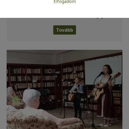
Szükséges:
Elfogadom
kanaszta kártyaklub találkozót tartottak,
Az weboldal működéséhez elengedhetetlenül szükséges
amelyhez a Rummikub játék kedvelői is
sütik. Ezek nélkül a weboldalt nem lehet megtekinteni.
csatlakoztak. A kanaszta dél‑amerikai […]
Statisztikai:
A weboldal statisztikáinak elemzésével tudjuk
Tovább
weboldalunkat hatékonyabbá tenni, hogy a lehető
legmagasabb felhasználói élményt nyújtsuk kedves
látogatóinknak. Ezért gyűjtünk statisztikai adatokat a
Google Analytics segítségével, amely kizárólag az IP
címeket tárolja a személyes adatok közül.
Reklámcélú:
Azért települnek ezek a sütik, hogy a felhasználót
számára egyedi, releváns, érdeklődési körébe tartozó
reklámajánlatokkal tudjuk megcélozni.