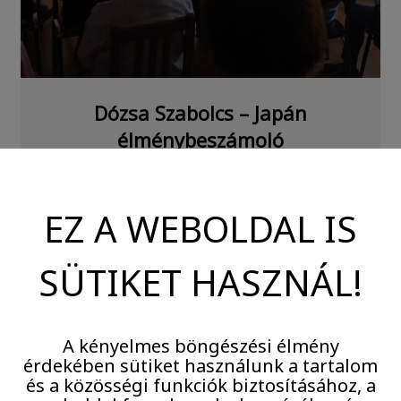
Dózsa Szabolcs – Japán
élménybeszámoló
Dózsa Szabolcs zuglói lakónk újabb nagy
utazásról tért haza, hogy élményeit megossza
EZ A WEBOLDAL IS
a közösséggel. Az Utazás a Föld körül sorozat
júliusi alkalmán […]
SÜTIKET HASZNÁL!
Tovább
A kényelmes böngészési élmény
érdekében sütiket használunk a tartalom
és a közösségi funkciók biztosításához, a