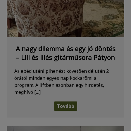
A nagy dilemma és egy jó döntés
– Lili és Illés gitárműsora Pátyon
Az ebéd utáni pihenést követően délután 2
órától minden egyes nap kockarömi a
program. A liftben azonban egy hirdetés,
meghívó […]
Tovább