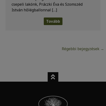
csepeli lakónk, Práczki Éva és Szomszéd
István hőlégballonnal […]
Tovább
Régebbi bejegyzések →