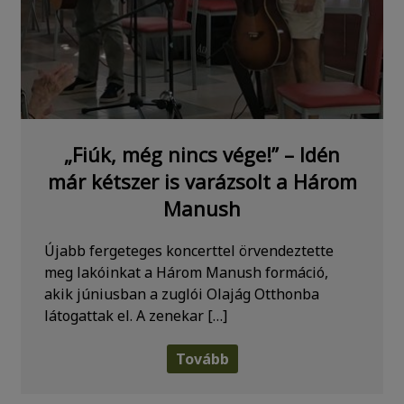
„Fiúk, még nincs vége!” – Idén
már kétszer is varázsolt a Három
Manush
Újabb fergeteges koncerttel örvendeztette
meg lakóinkat a Három Manush formáció,
akik júniusban a zuglói Olajág Otthonba
látogattak el. A zenekar […]
Tovább