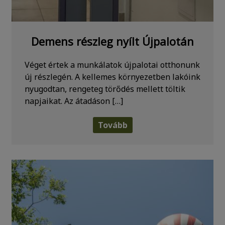
Demens részleg nyílt Újpalotán
Véget értek a munkálatok újpalotai otthonunk
új részlegén. A kellemes környezetben lakóink
nyugodtan, rengeteg törődés mellett töltik
napjaikat. Az átadáson […]
Tovább