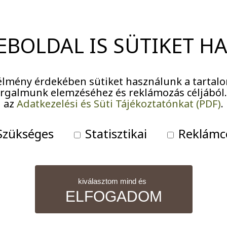
EBOLDAL IS SÜTIKET H
lmény érdekében sütiket használunk a tartalo
ág Otthonok III-IV. C
forgalmunk elemzéséhez és reklámozás céljából
az
Adatkezelési és Süti Tájékoztatónkat (PDF)
.
idősek otthona
zükséges
Statisztikai
Reklámc
kiválasztom mind és
ELFOGADOM
 csendes utcákkal és zöldellő parkkal körülvett otth
elségét és a zöldövezet nyújtotta békés, természetes körn