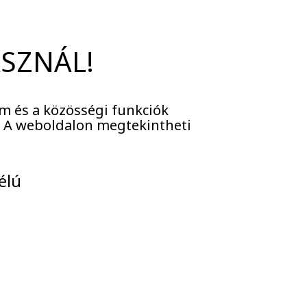
ASZNÁL!
m és a közösségi funkciók
sepel
. A weboldalon megtekintheti
élú
onunk lakói egyszerre
yezetet. Intézményünket