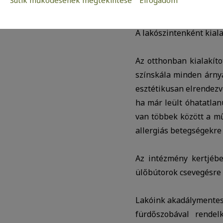
Sütik működésének megtekintése
Elfogadom
sok idős házaspár, illet
Szükséges:
Az weboldal működéséhez elengedhetetle
A lakószintenként kiala
Statisztikai:
A weboldal statisztikáinak elemzésével
Az otthonban kialakíto
kedves látogatóinknak. Ezért gyűjtünk st
adatok közül.
színskála minden árny
Reklámcélú:
esztétikusan elrendezve
Azért települnek ezek a sütik, hogy a f
ha már leült óhatatlan
megcélozni.
van többek között a mű
allergiás betegségekre 
Az intézmény kertjében
ülőbútorok csevegésre 
Lakóink akadálymentesít
fürdőszobával rendel