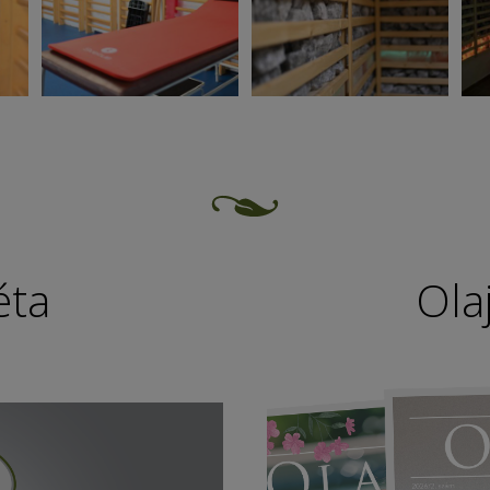
éta
Ola