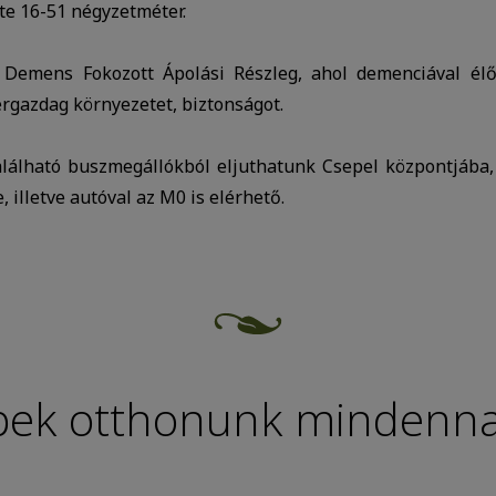
e 16-51 négyzetméter.
 Demens Fokozott Ápolási Részleg, ahol demenciával élő
ergazdag környezetet, biztonságot.
alálható buszmegállókból eljuthatunk Csepel központjába,
, illetve autóval az M0 is elérhető.
pek otthonunk mindenna