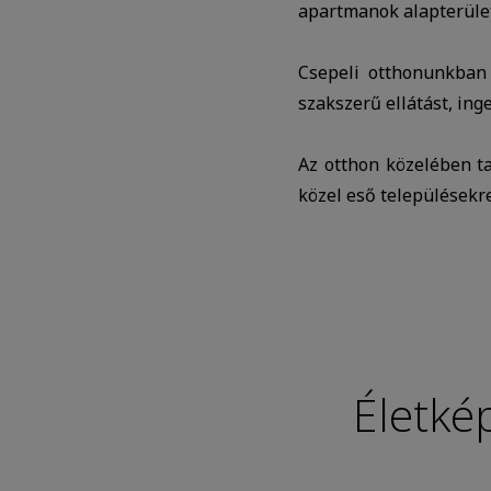
apartmanok alapterület
Csepeli otthonunkban
szakszerű ellátást, ing
Az otthon közelében t
közel eső településekre
Életké