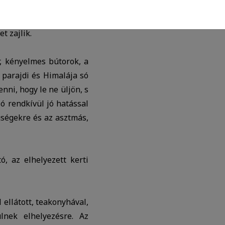
ekinteni.
t zajlik.
agasabb felhasználói élményt nyújtsuk
, kényelmes bútorok, a
rólag az IP címeket tárolja a személyes
parajdi és Himalája só
nni, hogy le ne üljön, s
zó reklámajánlatokkal tudjuk
ó rendkívül jó hatással
gségekre és az asztmás,
ó, az elhelyezett kerti
 ellátott, teakonyhával,
lnek elhelyezésre. Az