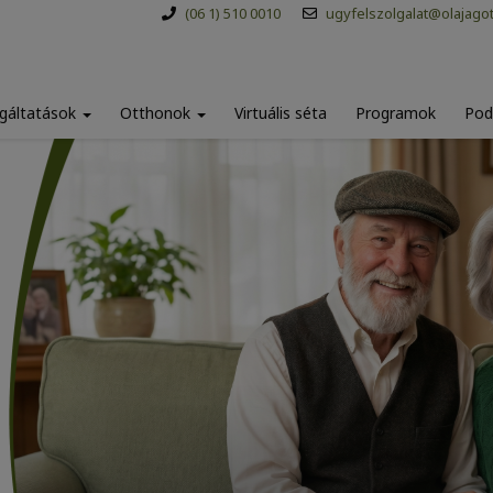
(06 1) 510 0010
ugyfelszolgalat@olajago
gáltatások
Otthonok
Virtuális séta
Programok
Pod