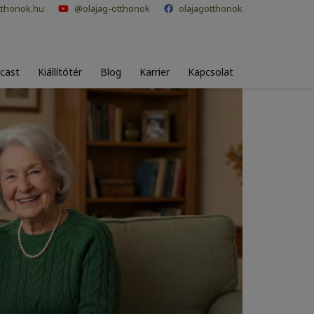
tthonok.hu
@olajag-otthonok
olajagotthonok
cast
Kiállítótér
Blog
Karrier
Kapcsolat