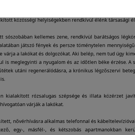
ve csepeli lokálpatrióta választja otthonának.
nül szükséges sütik. Ezek nélkül a weboldalt nem lehet megt
kított közösségi helyiségekben rendkívül élénk társasági éle
 tudjuk weboldalunkat hatékonyabbá tenni, hogy a lehető legm
tt sószobában kellemes zene, rendkívül barátságos légkör
atisztikai adatokat a Google Analytics segítségével, amely kizá
alatában játszó fények és persze töménytelen mennyiségű 
 várja a lakókat és dolgozókat. Aki belép, nem tud úgy kime
elhasználót számára egyedi, releváns, érdeklődési körébe tarto
ul is meglegyinti a nyugalom és az időtlen béke érzése. A s
tétek utáni regenerálódásra, a krónikus légzőszervi bete
is.
 kialakított rózsalugas szépsége és illata közérzet javít
hívogatóan várják a lakókat.
ett, nővérhívásra alkalmas telefonnal és kábeltelevízióval
kező, egy-, másfél-, és kétszobás apartmanokban kerü