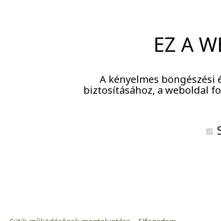
EZ A W
A kényelmes böngészési é
Olaj
biztosításához, a weboldal 
S
Csepel kertvárosában
élvezhetik a város köz