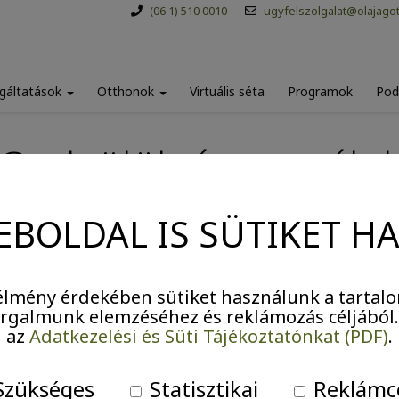
(06 1) 510 0010
ugyfelszolgalat@olajago
gáltatások
Otthonok
Virtuális séta
Programok
Pod
Csak ülök és meséle
EBOLDAL IS SÜTIKET H
lmény érdekében sütiket használunk a tartalo
forgalmunk elemzéséhez és reklámozás céljából
az
Adatkezelési és Süti Tájékoztatónkat (PDF)
.
zükséges
Statisztikai
Reklámc