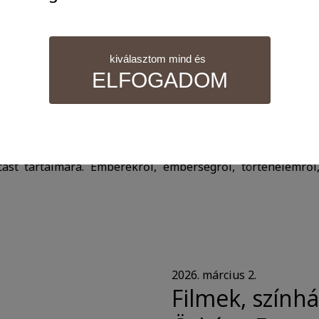
kiválasztom mind és
ELFOGADOM
ia, érdekes emberek, érdekfeszítő történetek, emlékek, m
li lakói osztanak meg velünk és minden hallgatóval, aki kív
nül szükséges sütik. Ezek nélkül a weboldalt nem lehet megt
ast tartalmára. Emberekről, emberségről, történelemről,
 tudjuk weboldalunkat hatékonyabbá tenni, hogy a lehető legm
atisztikai adatokat a Google Analytics segítségével, amely kizá
elhasználót számára egyedi, releváns, érdeklődési körébe tarto
2026. március 2.
Filmek, színhá