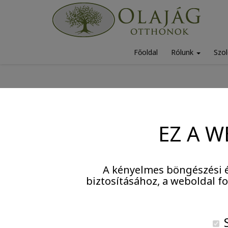
Főoldal
Rólunk
Szol
EZ A W
A kényelmes böngészési é
biztosításához, a weboldal 
S