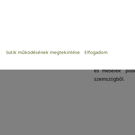
Sütik működésének megtekintése
Elfogadom
Egy kis nosztalg
Szükséges:
Otthonok rendkívü
Az weboldal működéséhez elengedhetetle
és mesélek” podc
Statisztikai:
szemszögből.
A weboldal statisztikáinak elemzésével
kedves látogatóinknak. Ezért gyűjtünk st
adatok közül.
Reklámcélú:
Azért települnek ezek a sütik, hogy a f
megcélozni.