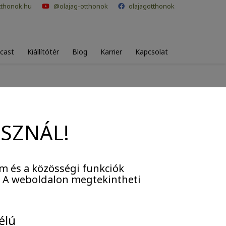
tthonok.hu
@olajag-otthonok
olajagotthonok
cast
Kiállítótér
Blog
Karrier
Kapcsolat
k
ASZNÁL!
m és a közösségi funkciók
. A weboldalon megtekintheti
élú