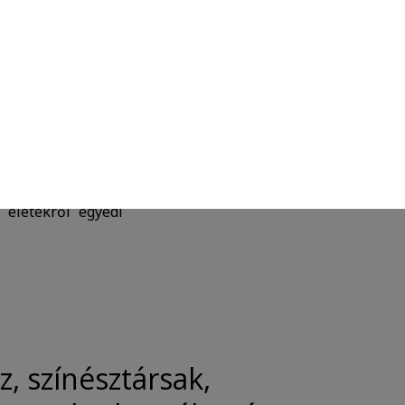
elyeket az Olajág
áncsi a „Csak ülök
ekinteni.
 életekről egyedi
agasabb felhasználói élményt nyújtsuk
rólag az IP címeket tárolja a személyes
zó reklámajánlatokkal tudjuk
z, színésztársak,