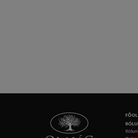
FŐOL
RÓL
Rólu