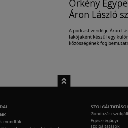
Örkény Egyper
Áron László sz
A podcast vendége Áron Lász
lakójaként készül egy külö
közösségének fog bemutatn
DAL
SZOLGÁLTATÁSO
Gondozási szolgál
UNK
Egészségügyi
nk mondták
szolgáltatások