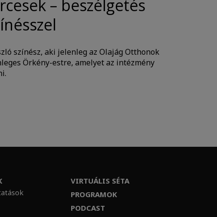
cesek – beszélgetés
ínésszel
ló színész, aki jelenleg az Olajág Otthonok
nleges Örkény-estre, amelyet az intézmény
i.
K
VIRTUÁLIS SÉTA
tatások
PROGRAMOK
PODCAST