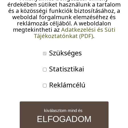
Pályázatok
érdekében sütiket használunk a tartalom
és a közösségi funkciók biztosításához, a
weboldal forgalmunk elemzéséhez és
Járványügyi intézkedések
Szenior
reklámozás céljából. A weboldalon
sport:
megtekintheti az
Adatkezelési és Süti
10:00
–
11:00
Tájékoztatónkat (PDF)
.
Nordic
2026-06-30
Walking
Szükséges
iCal
Statisztikai
Google
Reklámcélú
A teljes eseménynaptár nézet
kiválasztom mind és
ELFOGADOM