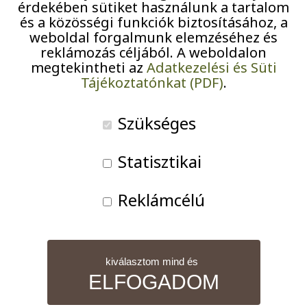
érdekében sütiket használunk a tartalom
Pályázatok
Kéztorna
és a közösségi funkciók biztosításához, a
11:15
–
12:15
weboldal forgalmunk elemzéséhez és
Járványügyi intézkedések
reklámozás céljából. A weboldalon
2026-07-07
megtekintheti az
Adatkezelési és Süti
Tájékoztatónkat (PDF)
.
iCal
Szükséges
Google
Statisztikai
A teljes eseménynaptár nézet
Reklámcélú
kiválasztom mind és
ELFOGADOM