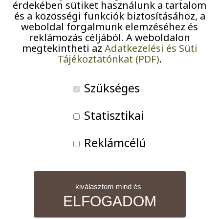
érdekében sütiket használunk a tartalom
Pályázatok
FÁG
és a közösségi funkciók biztosításához, a
foglalkozás
11:30
–
12:30
weboldal forgalmunk elemzéséhez és
Járványügyi intézkedések
reklámozás céljából. A weboldalon
2026-06-29
megtekintheti az
Adatkezelési és Süti
Tájékoztatónkat (PDF)
.
iCal
Szükséges
Google
Statisztikai
A teljes eseménynaptár nézet
Reklámcélú
kiválasztom mind és
ELFOGADOM