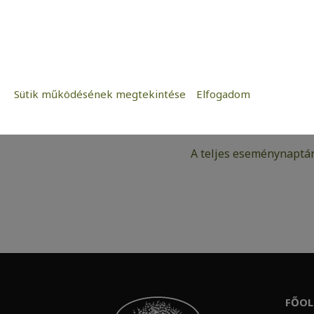
14:00
–
15:00
2026-07-17
iCal
Sütik működésének megtekintése
Elfogadom
Szükséges:
Google
Az weboldal működéséhez elengedhetetle
Statisztikai:
A teljes eseménynaptár
A weboldal statisztikáinak elemzésével
kedves látogatóinknak. Ezért gyűjtünk st
adatok közül.
Reklámcélú:
Azért települnek ezek a sütik, hogy a f
megcélozni.
FŐOL