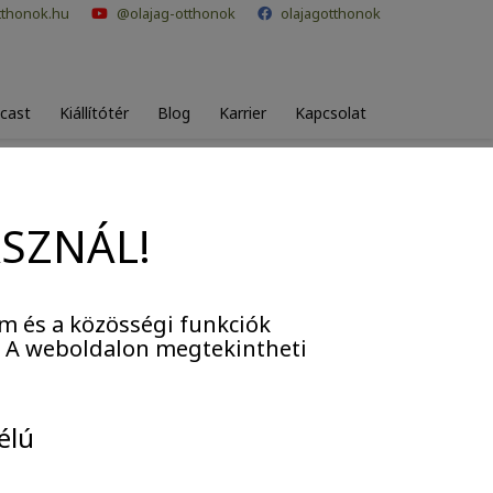
tthonok.hu
@olajag-otthonok
olajagotthonok
cast
Kiállítótér
Blog
Karrier
Kapcsolat
ASZNÁL!
m és a közösségi funkciók
. A weboldalon megtekintheti
élú