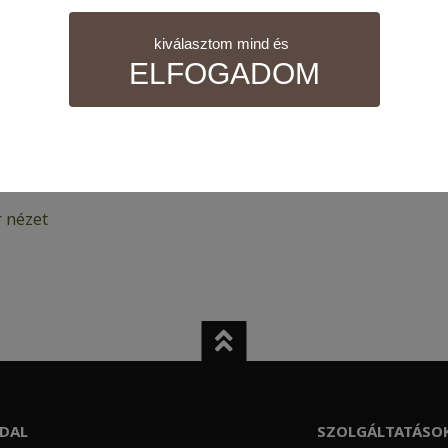
kiválasztom mind és
ELFOGADOM
nül szükséges sütik. Ezek nélkül a weboldalt nem lehet megt
 nézet
 tudjuk weboldalunkat hatékonyabbá tenni, hogy a lehető legm
atisztikai adatokat a Google Analytics segítségével, amely kizá
elhasználót számára egyedi, releváns, érdeklődési körébe tarto
DAL
SZOLGÁLTATÁSO