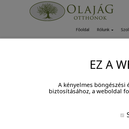
Főoldal
Rólunk
Szol
2026. július 2.
EZ A W
A kényelmes böngészési é
biztosításához, a weboldal 
S
Dalkör