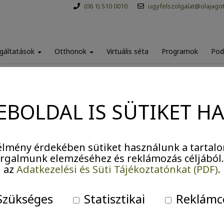
(06 1) 510 0010
ugyfelszolgalat@olajago
gáltatások
Otthonok
Virtuális séta
Programok
Pod
EBOLDAL IS SÜTIKET H
Dalkör
lmény érdekében sütiket használunk a tartalo
forgalmunk elemzéséhez és reklámozás céljából
az
Adatkezelési és Süti Tájékoztatónkat (PDF)
.
zükséges
Statisztikai
Reklámc