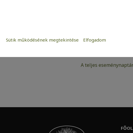
II.
14:00
–
15:00
2026-07-23
iCal
Sütik működésének megtekintése
Elfogadom
Szükséges:
Google
Az weboldal működéséhez elengedhetetle
Statisztikai:
A teljes eseménynaptár
A weboldal statisztikáinak elemzésével
kedves látogatóinknak. Ezért gyűjtünk st
adatok közül.
Reklámcélú:
Azért települnek ezek a sütik, hogy a f
megcélozni.
FŐOL