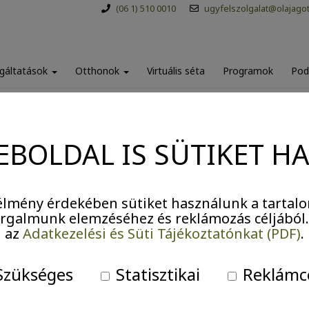
(06 1) 510 0010
ugyfelszolgalat@olajago
gáltatások
Otthonok
Virtuális séta
Programok
Pod
EBOLDAL IS SÜTIKET H
Agytorna II.
lmény érdekében sütiket használunk a tartalo
forgalmunk elemzéséhez és reklámozás céljából
az
Adatkezelési és Süti Tájékoztatónkat (PDF)
.
zükséges
Statisztikai
Reklámc