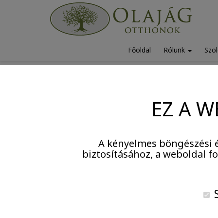
Főoldal
Rólunk
Szol
2026. július 2.
EZ A W
A kényelmes böngészési é
biztosításához, a weboldal 
S
Agytorna