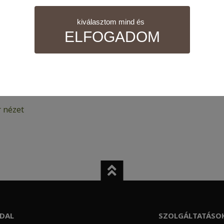
kiválasztom mind és
ELFOGADOM
nül szükséges sütik. Ezek nélkül a weboldalt nem lehet megt
 nézet
 tudjuk weboldalunkat hatékonyabbá tenni, hogy a lehető legm
atisztikai adatokat a Google Analytics segítségével, amely kizá
elhasználót számára egyedi, releváns, érdeklődési körébe tarto
DAL
SZOLGÁLTATÁSO