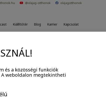
tthonok.hu
@olajag-otthonok
olajagotthonok
cast
Kiállítótér
Blog
Karrier
Kapcsolat
ASZNÁL!
m és a közösségi funkciók
. A weboldalon megtekintheti
élú