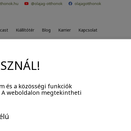
tthonok.hu
@olajag-otthonok
olajagotthonok
cast
Kiállítótér
Blog
Karrier
Kapcsolat
ASZNÁL!
m és a közösségi funkciók
. A weboldalon megtekintheti
élú