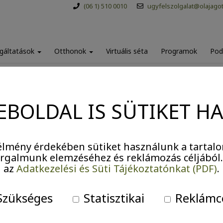
(06 1) 510 0010
ugyfelszolgalat@olajago
gáltatások
Otthonok
Virtuális séta
Programok
Pod
EBOLDAL IS SÜTIKET H
Agytorna II.
lmény érdekében sütiket használunk a tartalo
forgalmunk elemzéséhez és reklámozás céljából
az
Adatkezelési és Süti Tájékoztatónkat (PDF)
.
zükséges
Statisztikai
Reklámc