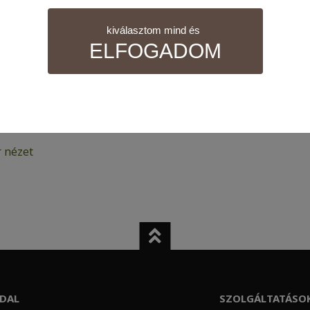
kiválasztom mind és
ELFOGADOM
nül szükséges sütik. Ezek nélkül a weboldalt nem lehet megt
 nézet
 tudjuk weboldalunkat hatékonyabbá tenni, hogy a lehető legm
atisztikai adatokat a Google Analytics segítségével, amely kizá
elhasználót számára egyedi, releváns, érdeklődési körébe tarto
DAL
SZOLGÁLTATÁSO