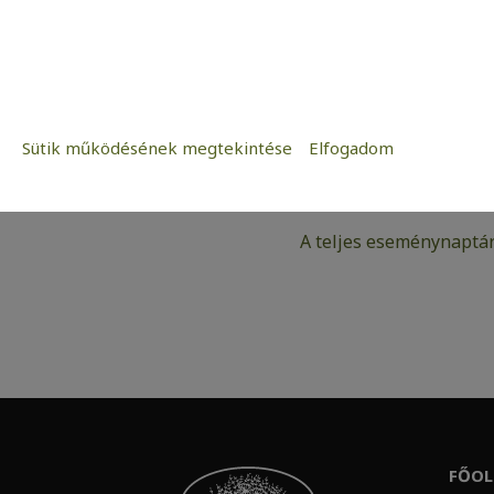
II.
14:00
–
15:00
2026-07-02
iCal
Sütik működésének megtekintése
Elfogadom
Szükséges:
Google
Az weboldal működéséhez elengedhetetle
Statisztikai:
A teljes eseménynaptár
A weboldal statisztikáinak elemzésével
kedves látogatóinknak. Ezért gyűjtünk st
adatok közül.
Reklámcélú:
Azért települnek ezek a sütik, hogy a f
megcélozni.
FŐOL