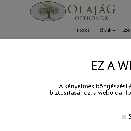
Főoldal
Rólunk
Szol
2026. július 2.
EZ A W
A kényelmes böngészési é
biztosításához, a weboldal 
S
Agytorna