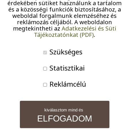
érdekében sütiket használunk a tartalom
Pályázatok
Agytorna
és a közösségi funkciók biztosításához, a
09:30
–
10:30
weboldal forgalmunk elemzéséhez és
Járványügyi intézkedések
reklámozás céljából. A weboldalon
2026-07-09
megtekintheti az
Adatkezelési és Süti
Tájékoztatónkat (PDF)
.
iCal
Szükséges
Google
Statisztikai
A teljes eseménynaptár nézet
Reklámcélú
kiválasztom mind és
ELFOGADOM