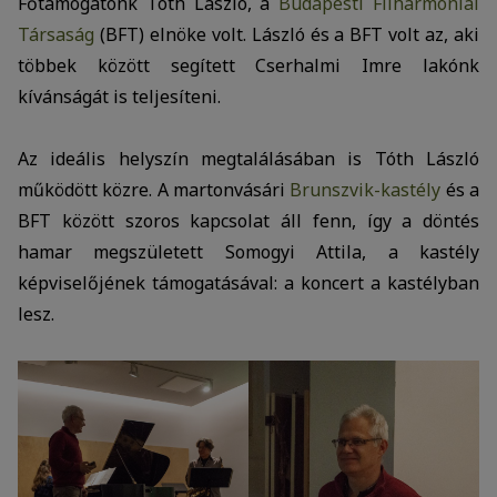
Főtámogatónk Tóth László, a
Budapesti Filharmóniai
Társaság
(BFT) elnöke volt. László és a BFT volt az, aki
többek között segített Cserhalmi Imre lakónk
kívánságát is teljesíteni.
Az ideális helyszín megtalálásában is Tóth László
működött közre. A martonvásári
Brunszvik-kastély
és a
BFT között szoros kapcsolat áll fenn, így a döntés
hamar megszületett Somogyi Attila, a kastély
képviselőjének támogatásával: a koncert a kastélyban
lesz.