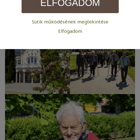
ELFOGADOM
de annál szívszorítóbb: újból hallani fiát élőben
játszani.
Sütik működésének megtekintése
Szükséges:
Elfogadom
Az weboldal működéséhez elengedhetetlenül szükséges
sütik. Ezek nélkül a weboldalt nem lehet megtekinteni.
Statisztikai:
A weboldal statisztikáinak elemzésével tudjuk
weboldalunkat hatékonyabbá tenni, hogy a lehető
legmagasabb felhasználói élményt nyújtsuk kedves
látogatóinknak. Ezért gyűjtünk statisztikai adatokat a
Google Analytics segítségével, amely kizárólag az IP
címeket tárolja a személyes adatok közül.
Reklámcélú:
Azért települnek ezek a sütik, hogy a felhasználót
számára egyedi, releváns, érdeklődési körébe tartozó
reklámajánlatokkal tudjuk megcélozni.