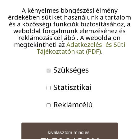
A kényelmes böngészési élmény
érdekében sütiket használunk a tartalom
és a közösségi funkciók biztosításához, a
weboldal forgalmunk elemzéséhez és
reklámozás céljából. A weboldalon
megtekintheti az
Adatkezelési és Süti
Tájékoztatónkat (PDF)
.
Szükséges
Rigó Sándor (innentől: Rigó bácsi) csepeli lakónk fia (ifj.
Statisztikai
Rigó Sándor
) hosszú évek óta Bécsben él. Sándor
sikeres klasszikus szaxofonművész, jelenleg a Bécsi
Reklámcélú
Zene- és Előadóművészeti Egyetem tanára. Apukája
már évek óta nem hallotta koncerten játszani.
kiválasztom mind és
Rigó bácsi bakancslistás kívánsága tehát egyértelmű,