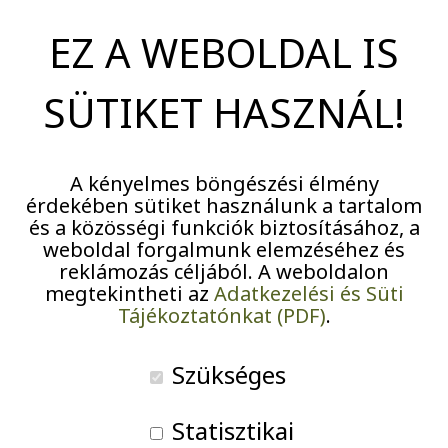
margójára
Pályázatok
EZ A WEBOLDAL IS
Járványügyi intézkedések
SÜTIKET HASZNÁL!
A
Prohászka Ottokár Gimnázium
hét tanulója érkezett
A kényelmes böngészési élmény
érdekében sütiket használunk a tartalom
pátyi otthonunkba
a Kompassió program keretében.
és a közösségi funkciók biztosításához, a
Hétfőtől csütörtökig minden délelőtt örömmel
weboldal forgalmunk elemzéséhez és
segédkeztek a lakók mindennapjaiban: segítséget
reklámozás céljából. A weboldalon
megtekintheti az
Adatkezelési és Süti
nyújtottak technikai problémák megoldásában,
Tájékoztatónkat (PDF)
.
társaságot biztosítottak a beszélgetni és társasozni
vágyóknak, emellett könyvtárunk rendezésében is
Szükséges
aktív szerepet vállaltak.
Statisztikai