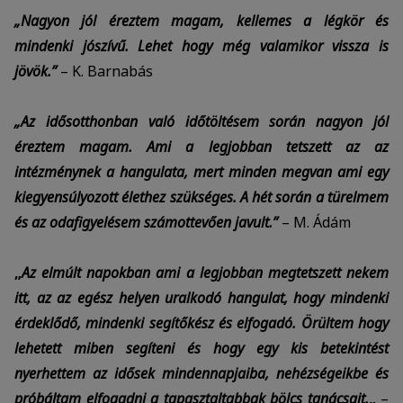
„Nagyon jól éreztem magam, kellemes a légkör és
mindenki jószívű. Lehet hogy még valamikor vissza is
jövök.”
– K. Barnabás
„Az idősotthonban való időtöltésem során nagyon jól
éreztem magam. Ami a legjobban tetszett az az
intézménynek a hangulata, mert minden megvan ami egy
kiegyensúlyozott élethez szükséges. A hét során a türelmem
és az odafigyelésem számottevően javult.”
– M. Ádám
„
Az elmúlt napokban ami a legjobban megtetszett nekem
itt, az az egész helyen uralkodó hangulat, hogy mindenki
érdeklődő, mindenki segítőkész és elfogadó. Örültem hogy
lehetett miben segíteni és hogy egy kis betekintést
nyerhettem az idősek mindennapjaiba, nehézségeikbe és
próbáltam elfogadni a tapasztaltabbak bölcs tanácsait.
„
–