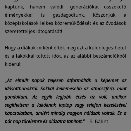
címeket tárolja a személyes adatok közül.
kaptunk, hanem valódi, generációkat összekötő
Reklámcélú:
élményekkel is gazdagodtunk. Köszönjük a
Azért települnek ezek a sütik, hogy a felhasználót
számára egyedi, releváns, érdeklődési körébe tartozó
középiskolások lelkes közreműködését és az óvodások
reklámajánlatokkal tudjuk megcélozni.
szeretetteljes látogatását!
Hogy a diákok miként élték meg ezt a különleges hetet
és a lakókkal töltött időt, az az alábbi beszámolókból
kiderül:
„
Az elmúlt napok teljesen átformálták a képemet az
idősotthonokról. Sokkal kellemesebb az atmoszféra, mint
gondoltam. Az egyik legjobb érzés az volt, amikor
segíthettem a lakóknak laptop vagy telefon kezelésével
kapcsolatban, amiért mindig nagyon hálásak voltak. Ez a
pár nap türelemre és alázatra tanított.”
– B. Bálint