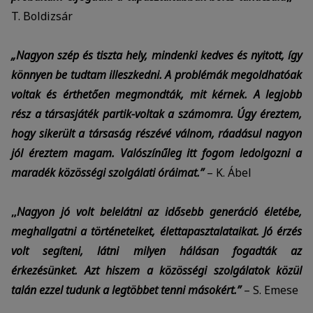
T. Boldizsár
„Nagyon szép és tiszta hely, mindenki kedves és nyitott, így
könnyen be tudtam illeszkedni. A problémák megoldhatóak
voltak és érthetően megmondták, mit kérnek. A legjobb
rész a társasjáték partik-voltak a számomra. Úgy éreztem,
hogy sikerült a társaság részévé válnom, ráadásul nagyon
jól éreztem magam. Valószínűleg itt fogom ledolgozni a
maradék közösségi szolgálati óráimat.”
– K. Ábel
„
Nagyon jó volt belelátni az idősebb generáció életébe,
meghallgatni a történeteiket, élettapasztalataikat. Jó érzés
volt segíteni, látni milyen hálásan fogadták az
érkezésünket. Azt hiszem a közösségi szolgálatok közül
talán ezzel tudunk a legtöbbet tenni másokért.”
– S. Emese