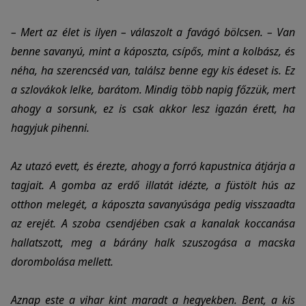
– Mert az élet is ilyen – válaszolt a favágó bölcsen. – Van
benne savanyú, mint a káposzta, csípős, mint a kolbász, és
néha, ha szerencséd van, találsz benne egy kis
édeset
is. Ez
a szlovákok lelke, barátom. Mindig több napig főzzük, mert
ahogy a sorsunk, ez is csak akkor lesz igazán érett, ha
hagyjuk pihenni.
Az utazó evett, és érezte, ahogy a forró
kapustnica
átjárja a
tagjait. A gomba az erdő illatát idézte, a füstölt hús az
otthon melegét, a káposzta savanyúsága pedig visszaadta
az erejét. A szoba csendjében csak a kanalak koccanása
hallatszott, meg a bárány halk szuszogása a macska
dorombolása mellett.
Aznap este a vihar kint maradt a hegyekben. Bent, a kis