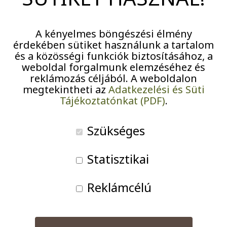
bográcsos halászlé körül együtt füstölődött egy
maroknyi ember, várva a finom végeredményt, közben
A kényelmes böngészési élmény
meghallgattuk, kinek mit jelent a halászlé, kinek
érdekében sütiket használunk a tartalom
milyen emléke fűződik hozzá, ki hogyan készíti.
és a közösségi funkciók biztosításához, a
weboldal forgalmunk elemzéséhez és
reklámozás céljából. A weboldalon
Azóta már sokszor töröltük ki a tányér alját, erről szól
megtekintheti az
Adatkezelési és Süti
ez a blog. Fogadják szeretettel januári bejegyzésünket,
Tájékoztatónkat (PDF)
.
ebben a hónapban egy különlegességet szeretnénk
elkészíteni és vendégül látni vele másokat is.
Szükséges
Statisztikai
Kapustnica, ami nem csak egy ebéd…
Reklámcélú