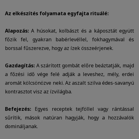
Az elkészítés folyamata egyfajta rituálé:
Alapozás:
A húsokat, kolbászt és a káposztát együtt
főzik fel, gyakran babérlevéllel, fokhagymával és
borssal fűszerezve, hogy az ízek összeérjenek.
Gazdagítás:
A szárított gombát előre beáztatják, majd
a főzési idő vége felé adják a leveshez, mély, erdei
aromát kölcsönözve neki. Az aszalt szilva édes-savanyú
kontrasztot visz az ízvilágba.
Befejezés:
Egyes receptek tejföllel vagy rántással
sűrítik, mások natúran hagyják, hogy a hozzávalók
domináljanak.