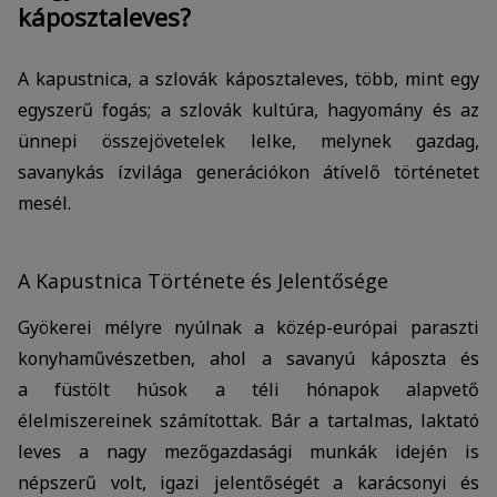
káposztaleves?
A kapustnica, a szlovák káposztaleves, több, mint egy
egyszerű fogás; a szlovák kultúra, hagyomány és az
ünnepi összejövetelek lelke, melynek gazdag,
savanykás ízvilága generációkon átívelő történetet
mesél.
A Kapustnica Története és Jelentősége
Gyökerei mélyre nyúlnak a közép-európai paraszti
konyhaművészetben, ahol a savanyú káposzta és
a füstölt húsok a téli hónapok alapvető
élelmiszereinek számítottak. Bár a tartalmas, laktató
leves a nagy mezőgazdasági munkák idején is
népszerű volt, igazi jelentőségét a karácsonyi és