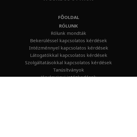
FŐOLDAL
RÓLUNK
Rólunk mondták
Bekerüléssel kapcsolatos kérdések
Intézménnyel kapcsolatos kérdések
Látogatókkal kapcsolatos kérdések
Szolgáltatásokkal kapcsolatos kérdések
Tanúsítványok
Járványügyi intézkedések
Adatkezelési tájékoztató
SZOLGÁLTATÁSOK
Gondozási szolgáltatások
Egészségügyi szolgáltatások
OTTHONOK
Újpalota
Csepel