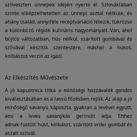
szilveszteri ünnepek idején nyerte el. Szlovákiában
szinte elképzelhetetlen az ünnepi asztal nélküle, és
ahány család, annyiféle receptvariáció létezik, tükrözve
a különböző régiók kulináris hagyományait. Van, ahol
böjtös változatban, hús nélkül, szárított gombával és
szilvával készítik szentestére, máshol a húsos,
kolbászos verzió az igazi.
Az Elkészítés Művészete
A jó kapustnica titka a minőségi hozzávalók gondos
kiválasztásában és a lassú főzésben rejlik. Az alap a jó
minőségű savanyú káposzta, gyakran a levével együtt,
ami a leves savanykás gerincét adja. Ehhez
adnak füstölt húst, kolbászt, szárított erdei gombát és
aszalt szilvát.