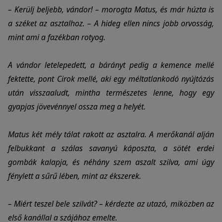
– Kerülj beljebb, vándor! – morogta Matus, és már húzta is
a széket az asztalhoz. – A hideg ellen nincs jobb orvosság,
mint ami a fazékban rotyog.
A vándor letelepedett, a bárányt pedig a kemence mellé
fektette, pont Cirok mellé, aki egy méltatlankodó nyújtózás
után visszaaludt, mintha természetes lenne, hogy egy
gyapjas jövevénnyel ossza meg a helyét.
Matus két mély tálat rakott az asztalra. A merőkanál alján
felbukkant a szálas savanyú káposzta, a sötét erdei
gombák kalapja, és néhány szem aszalt szilva, ami úgy
fénylett a sűrű lében, mint az ékszerek.
– Miért teszel bele szilvát? – kérdezte az utazó, miközben az
első kanállal a szájához emelte.