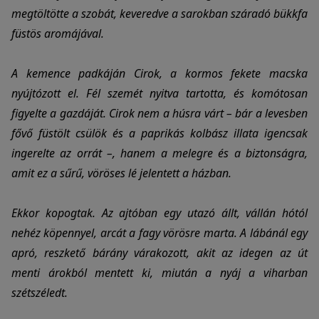
megtöltötte a szobát, keveredve a sarokban száradó bükkfa
füstös aromájával.
A kemence padkáján Cirok, a kormos fekete macska
nyújtózott el. Fél szemét nyitva tartotta, és komótosan
figyelte a gazdáját. Cirok nem a húsra várt – bár a levesben
fővő füstölt csülök és a paprikás kolbász illata igencsak
ingerelte az orrát –, hanem a melegre és a biztonságra,
amit ez a sűrű, vöröses lé jelentett a házban.
Ekkor kopogtak. Az ajtóban egy utazó állt, vállán hótól
nehéz köpennyel, arcát a fagy vörösre marta. A lábánál egy
apró, reszkető bárány várakozott, akit az idegen az út
menti árokból mentett ki, miután a nyáj a viharban
szétszéledt.