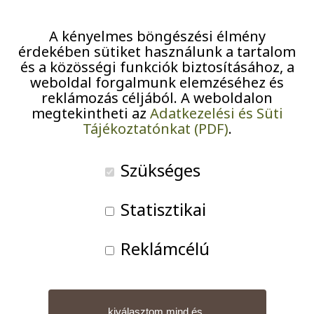
Pályázatok
A kényelmes böngészési élmény
Járványügyi intézkedések
érdekében sütiket használunk a tartalom
és a közösségi funkciók biztosításához, a
weboldal forgalmunk elemzéséhez és
2026. január 20-án 19 lelkes lakónk ült
reklámozás céljából. A weboldalon
a klubszobában, és várták Vargha
megtekintheti az
Adatkezelési és Süti
Zoltánné Annát, aki első „óráját” és
Tájékoztatónkat (PDF)
.
eligazitását tartotta.
Szükséges
Statisztikai
Reklámcélú
kiválasztom mind és
Részben angolra, részben németre jelentkeztek a