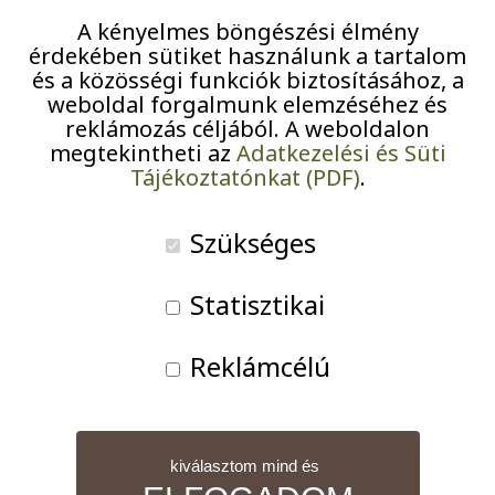
otthonban
Pályázatok
A kényelmes böngészési élmény
érdekében sütiket használunk a tartalom
Járványügyi intézkedések
és a közösségi funkciók biztosításához, a
weboldal forgalmunk elemzéséhez és
reklámozás céljából. A weboldalon
megtekintheti az
Adatkezelési és Süti
Tájékoztatónkat (PDF)
.
Lovász Hajnalka pszichológus tartott előadást az
újpalotai otthonban
az Alzheimer Café és Mentál
Szükséges
Műhely programsorozat keretében. A lelki
rugalmasság volt az előadás, majd az azt követő
Statisztikai
kötetlen beszélgetés témája, melybe minden jelenlévő
bekapcsolódott.
Reklámcélú
kiválasztom mind és