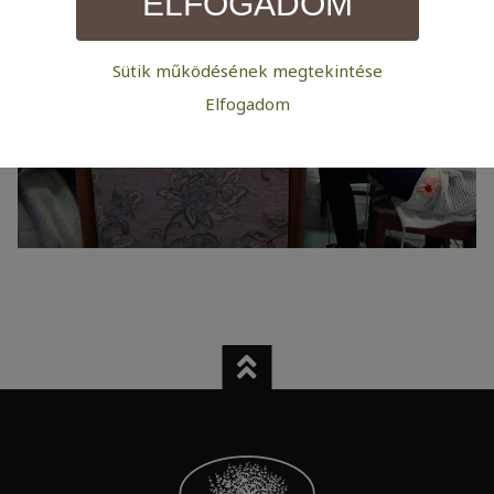
ELFOGADOM
Sütik működésének megtekintése
Szükséges:
Elfogadom
Az weboldal működéséhez elengedhetetlenül szükséges
sütik. Ezek nélkül a weboldalt nem lehet megtekinteni.
Statisztikai:
A weboldal statisztikáinak elemzésével tudjuk
weboldalunkat hatékonyabbá tenni, hogy a lehető
legmagasabb felhasználói élményt nyújtsuk kedves
látogatóinknak. Ezért gyűjtünk statisztikai adatokat a
Google Analytics segítségével, amely kizárólag az IP
címeket tárolja a személyes adatok közül.
Reklámcélú:
Azért települnek ezek a sütik, hogy a felhasználót
számára egyedi, releváns, érdeklődési körébe tartozó
reklámajánlatokkal tudjuk megcélozni.