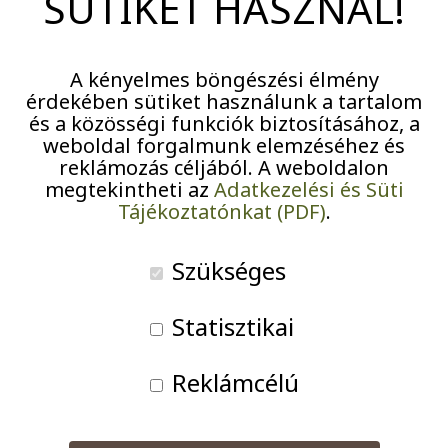
SÜTIKET HASZNÁL!
Pályázatok
Járványügyi intézkedések
A kényelmes böngészési élmény
érdekében sütiket használunk a tartalom
és a közösségi funkciók biztosításához, a
weboldal forgalmunk elemzéséhez és
reklámozás céljából. A weboldalon
megtekintheti az
Adatkezelési és Süti
Tájékoztatónkat (PDF)
.
Szükséges
Statisztikai
Fischer Iván saját álmát váltotta valóra, amikor 1983-
ban Kocsis Zoltánnal együtt megalapította a
Budapesti
Reklámcélú
Fesztiválzenekart
. Az együttes a kezdetektől a lehető
legigényesebb muzsikálást és a közösség sokoldalú
szolgálatát tűzte ki célul.