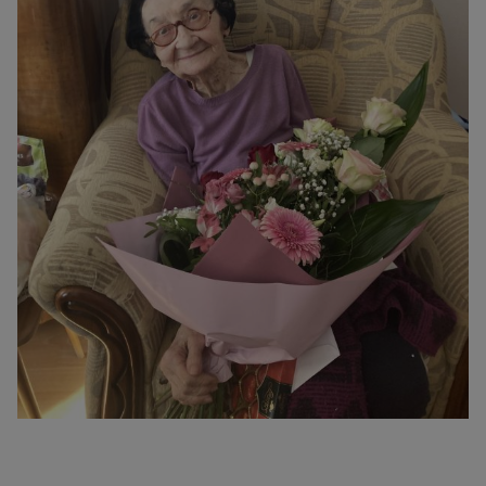
reklámajánlatokkal tudjuk megcélozni.