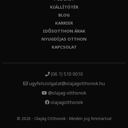
KIÁLLÍTÓTÉR
BLOG
KARRIER
IDŐSOTTHON ÁRAK
NYUGDÍJAS OTTHON
KAPCSOLAT
(06 1) 510 0010
ugyfelszolgalat@olajagotthonok.hu
@olajag-otthonok
olajagotthonok
© 2026 - Olajág Otthonok : Minden jog fenntartva!