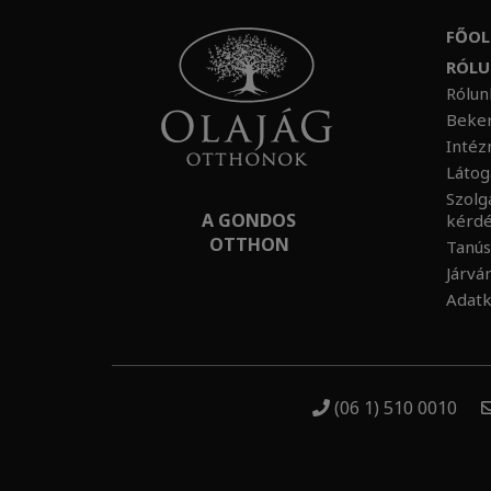
FŐOL
RÓL
Rólu
Beker
Intéz
Látog
Szolg
A GONDOS
kérd
OTTHON
Tanús
Járvá
Adatk
(06 1) 510 0010