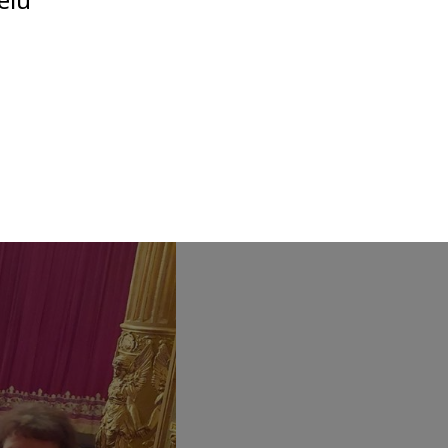
! Élménybeszámolónkat
 Háza Alapítványnak
a
ekinteni.
agasabb felhasználói élményt nyújtsuk
rólag az IP címeket tárolja a személyes
zó reklámajánlatokkal tudjuk