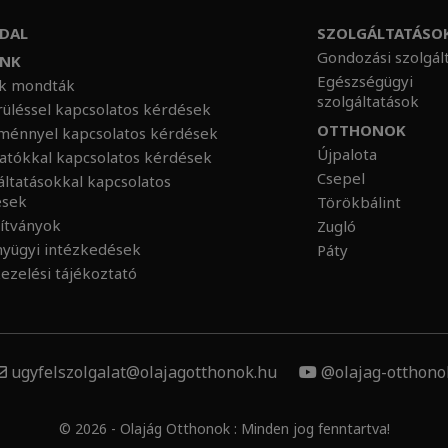
DAL
SZOLGÁLTATÁSO
Gondozási szolgál
UNK
Egészségügyi
nk mondták
szolgáltatások
üléssel kapcsolatos kérdések
OTTHONOK
ménnyel kapcsolatos kérdések
Újpalota
atókkal kapcsolatos kérdések
Csepel
áltatásokkal kapcsolatos
ések
Törökbálint
ítványok
Zugló
nyügyi intézkedések
Páty
ezelési tájékoztató
ugyfelszolgalat@olajagotthonok.hu
@olajag-otthono
© 2026 - Olajág Otthonok : Minden jog fenntartva!