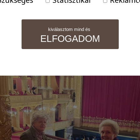
néztük az Anyegin fantasztikus előadását az Operában
ajág Magazin következő számában! Köszönjük a
Szülők
kiválasztom mind és
ELFOGADOM
nül szükséges sütik. Ezek nélkül a weboldalt nem lehet megt
 tudjuk weboldalunkat hatékonyabbá tenni, hogy a lehető legm
atisztikai adatokat a Google Analytics segítségével, amely kizá
elhasználót számára egyedi, releváns, érdeklődési körébe tarto