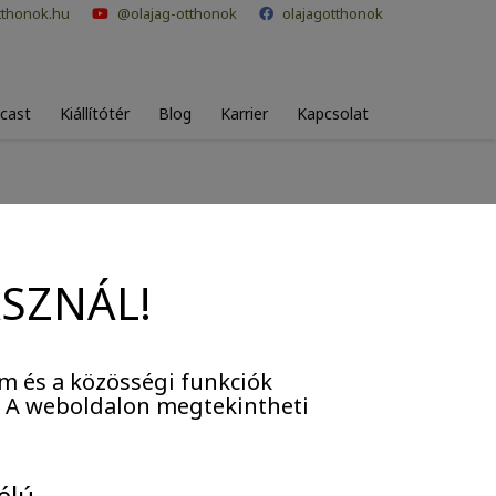
tthonok.hu
@olajag-otthonok
olajagotthonok
cast
Kiállítótér
Blog
Karrier
Kapcsolat
okaiban
ASZNÁL!
m és a közösségi funkciók
. A weboldalon megtekintheti
élú