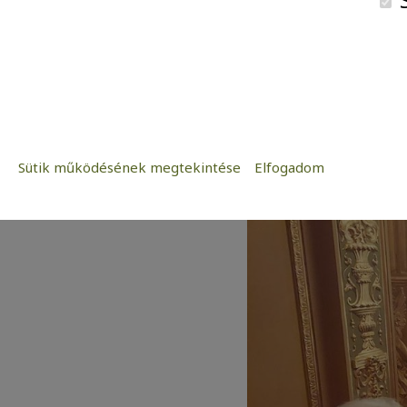
A Királyi páholyból 
keressék majd az Ol
lehetőséget!
Sütik működésének megtekintése
Elfogadom
Szükséges:
Az weboldal működéséhez elengedhetetle
Statisztikai:
A weboldal statisztikáinak elemzésével
kedves látogatóinknak. Ezért gyűjtünk st
adatok közül.
Reklámcélú:
Azért települnek ezek a sütik, hogy a f
megcélozni.