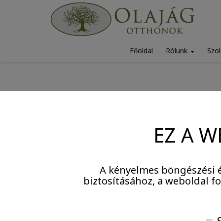
Főoldal
Rólunk
Szol
2024. január 22.
Sisi é
EZ A W
A kényelmes böngészési é
biztosításához, a weboldal 
S