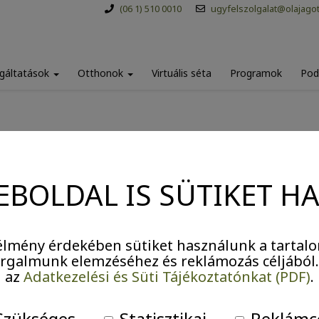
(06 1) 510 0010
ugyfelszolgalat@olajago
gáltatások
Otthonok
Virtuális séta
Programok
Pod
s II. Erzsébet nyomd
EBOLDAL IS SÜTIKET H
jártunk!
lmény érdekében sütiket használunk a tartalo
forgalmunk elemzéséhez és reklámozás céljából
az
Adatkezelési és Süti Tájékoztatónkat (PDF)
.
zükséges
Statisztikai
Reklámc