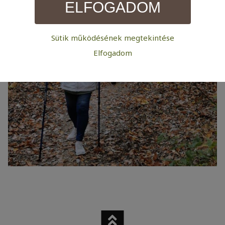
ELFOGADOM
Sütik működésének megtekintése
Szükséges:
Elfogadom
Az weboldal működéséhez elengedhetetlenül szükséges
sütik. Ezek nélkül a weboldalt nem lehet megtekinteni.
Statisztikai:
A weboldal statisztikáinak elemzésével tudjuk
weboldalunkat hatékonyabbá tenni, hogy a lehető
legmagasabb felhasználói élményt nyújtsuk kedves
látogatóinknak. Ezért gyűjtünk statisztikai adatokat a
Google Analytics segítségével, amely kizárólag az IP
címeket tárolja a személyes adatok közül.
Reklámcélú:
Azért települnek ezek a sütik, hogy a felhasználót
számára egyedi, releváns, érdeklődési körébe tartozó
reklámajánlatokkal tudjuk megcélozni.