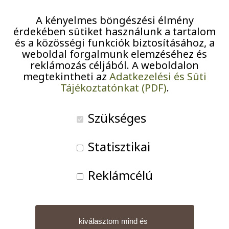
Pályázatok
A kényelmes böngészési élmény
érdekében sütiket használunk a tartalom
Járványügyi intézkedések
Októberben a Soproni Idősek Világnapi rendezvényére
és a közösségi funkciók biztosításához, a
kaptunk meghívást, ahol zuglói lakóinkkal egy
weboldal forgalmunk elemzéséhez és
reklámozás céljából. A weboldalon
gyalogtúrán vettünk részt a szívünk egészségéért és az
megtekintheti az
Adatkezelési és Süti
egészséges idősekért.
Tájékoztatónkat (PDF)
.
A gyalogtúra a soproni erdőben zajlott, ahol közel 170-
Szükséges
en gyalogoltunk együtt és 6-7 km-t tettünk meg.
Statisztikai
A közös piknik ebéd alatt a parkban volt lehetőség
ismerkedésre, beszélgetésre is.
Reklámcélú
kiválasztom mind és