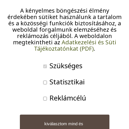
Otthonainkban
Pályázatok
A kényelmes böngészési élmény
érdekében sütiket használunk a tartalom
Járványügyi intézkedések
és a közösségi funkciók biztosításához, a
weboldal forgalmunk elemzéséhez és
reklámozás céljából. A weboldalon
megtekintheti az
Adatkezelési és Süti
Tájékoztatónkat (PDF)
.
A kijárási és látogatási tilalom
megszűnésével folyamatosan indulnak a lakóinknak
Szükséges
szóló, új és újragondolt foglalkozások, programok.
Mindent, amit és amikor csak lehet a kertben tartunk
Statisztikai
meg, lelki gyakorlatokat, táncterápiát, kertbarátok
programot stb. Hogy csak néhány konrét példát
Reklámcélú
említsek, az Újpalotai Otthonban a csoportos
gyógytorna – a jó időre, és a megfelelő
távolságtartásra való tekintettel – kiköltözött a kertbe,
hogy így, a platán- és juharfák hűs árnyékában
kiválasztom mind és