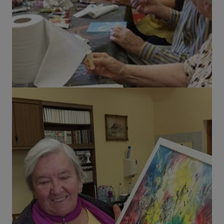
látogatóinknak. Ezért gyűjtünk statisztikai adatokat a
Google Analytics segítségével, amely kizárólag az IP
címeket tárolja a személyes adatok közül.
Reklámcélú:
Azért települnek ezek a sütik, hogy a felhasználót
számára egyedi, releváns, érdeklődési körébe tartozó
reklámajánlatokkal tudjuk megcélozni.