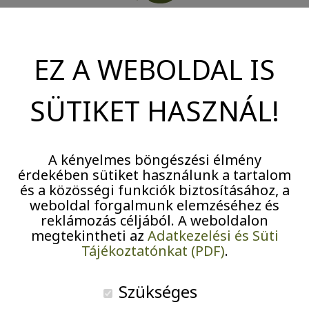
Pályázatok
Járványügyi intézkedések
Tóth Gusztávné csepeli lakónk bakancslistás kérése
EZ A WEBOLDAL IS
volt, hogy szeretne egy festőművésszel találkozni és
megnézni őt munka közben.
SÜTIKET HASZNÁL!
Duplán teljesült a kívánsága, hiszen nem egy, hanem
két művész is elfogadta a felkérést. Cservenkay
A kényelmes böngészési élmény
Mariann valamint Heil József festőművészek – akik
érdekében sütiket használunk a tartalom
szintén otthonunk lakói – segítségével Törökbálinton
és a közösségi funkciók biztosításához, a
az Olajág Otthonban megszerveztünk egy közös
weboldal forgalmunk elemzéséhez és
reklámozás céljából. A weboldalon
festést, ahol a művészek bemutatták az akvarell és
megtekintheti az
Adatkezelési és Süti
újjal festett olajfestmények technikáit. Minden
Tájékoztatónkat (PDF)
.
résztvevő lelkesen festett és az elkészült alkotásokat
örömmel vitték haza és büszkén mutogatták
Szükséges
egymásnak.