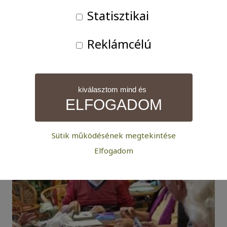
Statisztikai
Guszti néni arcán ragyogott a boldogság, amikor Heil
József festőművész megajándékozta őt egy általa
Reklámcélú
festett képpel, amit nagy örömmel vett át és hálásan
köszönte, hogy teljesítettük ezt a kérését. Ő maga is
készített saját képeket, ami mindig emlékeztetni fogja
kiválasztom mind és
erre a napra.
ELFOGADOM
Sütik működésének megtekintése
Szükséges:
Elfogadom
Az weboldal működéséhez elengedhetetlenül szükséges
sütik. Ezek nélkül a weboldalt nem lehet megtekinteni.
Statisztikai:
A weboldal statisztikáinak elemzésével tudjuk
weboldalunkat hatékonyabbá tenni, hogy a lehető
legmagasabb felhasználói élményt nyújtsuk kedves