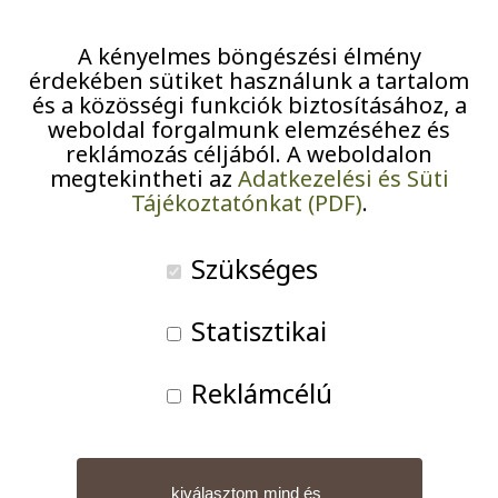
század
Pályázatok
A kényelmes böngészési élmény
Járványügyi intézkedések
érdekében sütiket használunk a tartalom
és a közösségi funkciók biztosításához, a
weboldal forgalmunk elemzéséhez és
reklámozás céljából. A weboldalon
megtekintheti az
Adatkezelési és Süti
A könyv szereplői nagyon sokat mondanak el arról,
Tájékoztatónkat (PDF)
.
hogy milyen embereket szült a 20. század, és hogyan
tudták azt túlélni ezen a tájon. Személyes
Szükséges
képességekkel? Szerencsével? Hasznos
kapcsolatokkal? Erős lélekkel vagy fizikummal?
Statisztikai
Mindezzel meg sok mással is. Az író, akik három éve
lakik ugyanott, ahol a portréalanyai, ezért is tud
Reklámcélú
empátiával, emberismerettel és tisztelettel szólni
portréalanyai sorsáról, mert aligha akad olyan
társadalmi réteg, élethelyzet vagy környezet, amelyről
kiválasztom mind és