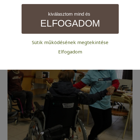
megkapta a teljesítményéért járó oklevelet és
ajándékot.
kiválasztom mind és
ELFOGADOM
Sütik működésének megtekintése
Szükséges:
Elfogadom
Az weboldal működéséhez elengedhetetlenül szükséges
sütik. Ezek nélkül a weboldalt nem lehet megtekinteni.
Statisztikai:
A weboldal statisztikáinak elemzésével tudjuk
weboldalunkat hatékonyabbá tenni, hogy a lehető
legmagasabb felhasználói élményt nyújtsuk kedves
látogatóinknak. Ezért gyűjtünk statisztikai adatokat a
Google Analytics segítségével, amely kizárólag az IP
címeket tárolja a személyes adatok közül.
Reklámcélú:
Azért települnek ezek a sütik, hogy a felhasználót
számára egyedi, releváns, érdeklődési körébe tartozó