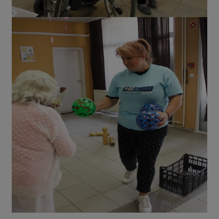
reklámajánlatokkal tudjuk megcélozni.