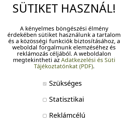
Pályázatok
SÜTIKET HASZNÁL!
Járványügyi intézkedések
A kényelmes böngészési élmény
érdekében sütiket használunk a tartalom
Nagy sikere volt lakóink körében az Otthonban
és a közösségi funkciók biztosításához, a
megrendezett sportnapnak. Szép számmal jöttek és
weboldal forgalmunk elemzéséhez és
élvezettel gyűjtötték a pecsétgyűjtő füzetbe az
reklámozás céljából. A weboldalon
megtekintheti az
Adatkezelési és Süti
elvégzett feladatok után járó pecséteket. Mindenki
Tájékoztatónkat (PDF)
.
erejéhez mérten vagy biciklizett, kislabdát dobott –
ahol Igaly Diána sportlövő segített a feladat
Szükséges
elvégzésében -, volt aki csoportos gyógytornán vett
részt, vagy az érzékenyítő állomáson próbálta ki
Statisztikai
hogyan kell használni a kerekesszéket. A feladatok
elvégzése után lezárásként egy közös senior táncba
Reklámcélú
vettek részt Balczó András öttusázóval és a Roll Dance
Kerekesszékes Táncegyüttessel. Majd mindenki