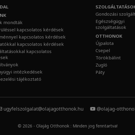
DAL
SZOLGÁLTATÁSO
Gondozási szolgál
UNK
Egészségügyi
nk mondták
szolgáltatások
üléssel kapcsolatos kérdések
OTTHONOK
ménnyel kapcsolatos kérdések
Újpalota
atókkal kapcsolatos kérdések
Csepel
áltatásokkal kapcsolatos
ések
Törökbálint
ítványok
Zugló
nyügyi intézkedések
Páty
ezelési tájékoztató
ugyfelszolgalat@olajagotthonok.hu
@olajag-otthono
© 2026 - Olajág Otthonok : Minden jog fenntartva!