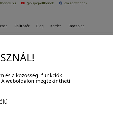
tthonok.hu
@olajag-otthonok
olajagotthonok
cast
Kiállítótér
Blog
Karrier
Kapcsolat
ASZNÁL!
m és a közösségi funkciók
. A weboldalon megtekintheti
élú
törökbálinti otthonban