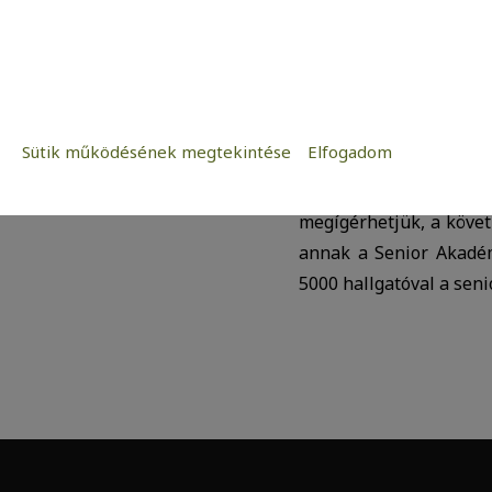
zajlott le sikeresen a
angol nyelv és irodalo
egyik legnagyobb élve
úton is meggyőződhettü
az is kiderül, a sze
Sütik működésének megtekintése
Elfogadom
nyugdíjas klubokból 
Szükséges:
követően mindenki ülve
Az weboldal működéséhez elengedhetetle
megígérhetjük, a követk
Statisztikai:
annak a Senior Akadém
A weboldal statisztikáinak elemzésével
5000 hallgatóval a seni
kedves látogatóinknak. Ezért gyűjtünk st
adatok közül.
Reklámcélú:
Azért települnek ezek a sütik, hogy a f
megcélozni.