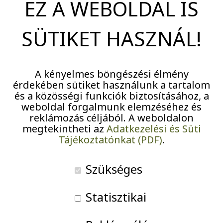
törökbálinti
EZ A WEBOLDAL IS
Pályázatok
intézményben
SÜTIKET HASZNÁL!
Járványügyi intézkedések
A kényelmes böngészési élmény
érdekében sütiket használunk a tartalom
és a közösségi funkciók biztosításához, a
weboldal forgalmunk elemzéséhez és
reklámozás céljából. A weboldalon
A Budapesti Fesztiválzenekar (BFZ), a világ egyik
megtekintheti az
Adatkezelési és Süti
legkiválóbb nagyzenekara, fontosnak tartja, hogy a
Tájékoztatónkat (PDF)
.
muzsika ne csak a lelkes komolyzenei koncertekre
járókhoz jusson el, hanem azokhoz is, akiknek csak
Szükséges
ritkán van részük ilyen élményben. Ennek érdekében
rendszeresen tartanak ingyenes kamarakoncerteket
Statisztikai
idős- és gyermekotthonokban, templomokban és
elhagyott zsinagógákban is. Több évtizedes nagysikerű