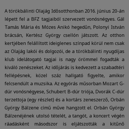
Azért települnek ezek a sütik, hogy a felhasználót
A törökbálinti Olajág Idősotthonban 2016. június 20-án
számára egyedi, releváns, érdeklődési körébe tartozó
reklámajánlatokkal tudjuk megcélozni.
lépett fel a BFZ tagjaiból szervezett vonósnégyes. Gál
Tamás Mária és Mózes Anikó hegedűn, Polonyi István
brácsán, Kertész György csellón játszott. Az otthon
kertjében felállított ideiglenes színpad körül nem csak
az Olajág lakói és dolgozói, de a törökbálinti nyugdíjas
klub idelátogató tagjai is nagy örömmel fogadták a
kiváló zenészeket. Az időjárás is kedvezett a szabadtéri
fellépésnek, közel száz hallgató figyelte, amikor
felcsendült a muzsika. Az egyórás műsorban Mozart G-
dúr vonósnégyese, Schubert B-dúr triója, Dvorák C-dúr
terzettoja (egy részlet) és a kortárs zeneszerző, Orbán
György Bálzene című műve hangzott el. Orbán György
Bálzenéjének utolsó tételét, a tangót, a koncert végén
ráadásként másodszor is eljátszották a kitűnő