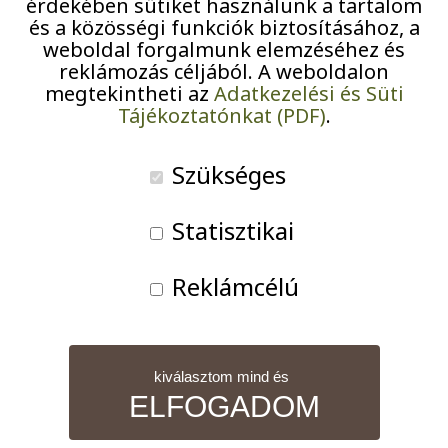
köszöntik Önt az
érdekében sütiket használunk a tartalom
Pályázatok
és a közösségi funkciók biztosításához, a
weboldal forgalmunk elemzéséhez és
Olajág Otthonok!
Járványügyi intézkedések
reklámozás céljából. A weboldalon
megtekintheti az
Adatkezelési és Süti
Tájékoztatónkat (PDF)
.
Szükséges
Statisztikai
Reklámcélú
kiválasztom mind és
ELFOGADOM