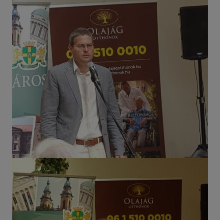
látogatóinknak. Ezért gyűjtünk statisztikai adatokat a
Google Analytics segítségével, amely kizárólag az IP
címeket tárolja a személyes adatok közül.
Reklámcélú:
Azért települnek ezek a sütik, hogy a felhasználót
számára egyedi, releváns, érdeklődési körébe tartozó
reklámajánlatokkal tudjuk megcélozni.