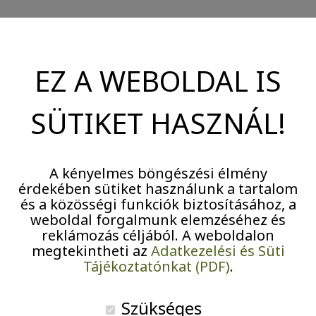
Pályázatok
Járványügyi intézkedések
EZ A WEBOLDAL IS
Az Olajág Otthonok Mátyás téri intézménye
támogatást nyert el a Budapest-Józsefváros Magdolna
SÜTIKET HASZNÁL!
Negyed Program III. Város Rehabilitációs Projekt
keretében, szabadtéri színpad és a kerti oázis
kialakítására.
A kényelmes böngészési élmény
2015. szeptember 4-én, pénteken került sor az
érdekében sütiket használunk a tartalom
és a közösségi funkciók biztosításához, a
ünnepélyes átadásra, amelyen beszédet mondott dr.
weboldal forgalmunk elemzéséhez és
Sára Botond, Józsefváros alpolgármestere, dr. Szirmai
reklámozás céljából. A weboldalon
Viktor az Olajág Otthonok főigazgatója, Staller Judit
megtekintheti az
Adatkezelési és Süti
Tájékoztatónkat (PDF)
.
intézményvezető, valamint több Mátyás téri lakónk is.
Szükséges