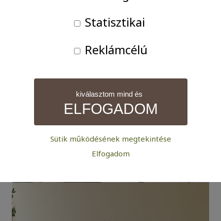
Statisztikai
Reklámcélú
kiválasztom mind és
ELFOGADOM
Sütik működésének megtekintése
Szükséges:
Elfogadom
Az weboldal működéséhez elengedhetetlenül szükséges
sütik. Ezek nélkül a weboldalt nem lehet megtekinteni.
Statisztikai:
A weboldal statisztikáinak elemzésével tudjuk
weboldalunkat hatékonyabbá tenni, hogy a lehető
legmagasabb felhasználói élményt nyújtsuk kedves